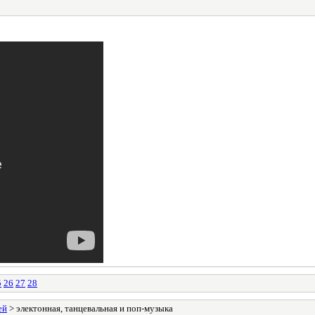
5
26
27
28
ей
> электонная, танцевальная и поп-музыка