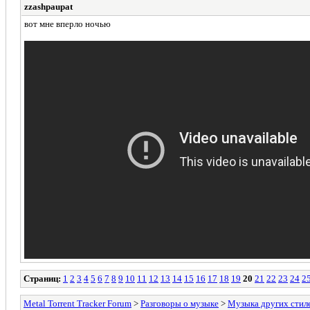
zzashpaupat
вот мне вперло ночью
Страниц:
1
2
3
4
5
6
7
8
9
10
11
12
13
14
15
16
17
18
19
20
21
22
23
24
2
Metal Torrent Tracker Forum
>
Разговоры о музыке
>
Музыка других стил