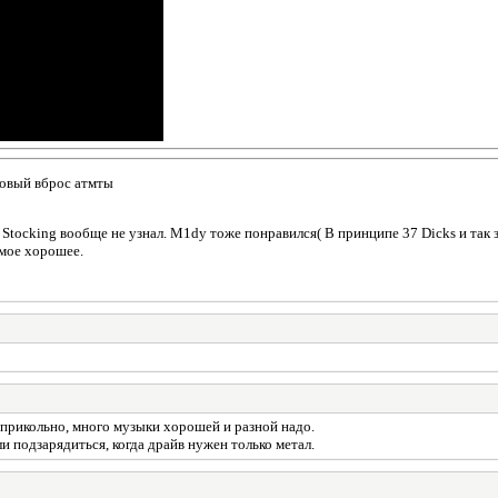
совый вброс атмты
Stocking вообще не узнал. M1dy тоже понравился( В принципе 37 Dicks и так зн
амое хорошее.
неприкольно, много музыки хорошей и разной надо.
ли подзарядиться, когда драйв нужен только метал.