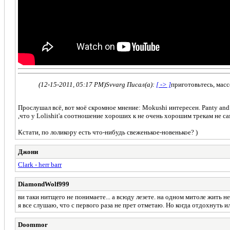
(12-15-2011, 05:17 PM)
Svvarg Писал(а):
[ -> ]
приготовьтесь, мас
Прослушал всё, вот моё скромное мнение: Mokushi интересен. Panty and 
,что у Lolishit'a соотношение хороших к не очень хорошим трекам не с
Кстати, по лоликору есть что-нибудь свеженькое-новенькое? )
Джони
Clark - herr barr
DiamondWolf999
ви таки нитщего не понимаете... а всюду лезете. на одном митоле жить 
я все слушаю, что с первого раза не прет отметаю. Но когда отдохнуть и
Doommor