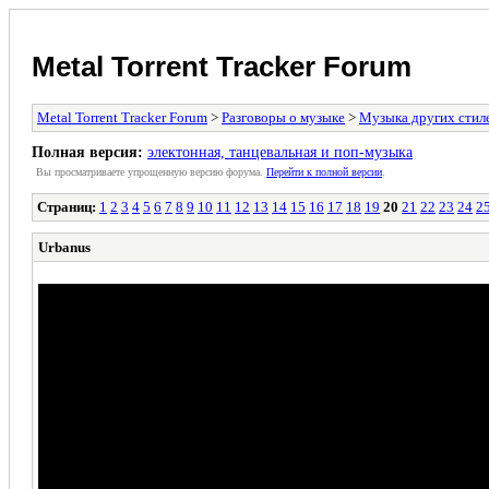
Metal Torrent Tracker Forum
Metal Torrent Tracker Forum
>
Разговоры о музыке
>
Музыка других стил
Полная версия:
электонная, танцевальная и поп-музыка
Вы просматриваете yпpощеннyю веpсию форума.
Пеpейти к полной веpсии
.
Страниц:
1
2
3
4
5
6
7
8
9
10
11
12
13
14
15
16
17
18
19
20
21
22
23
24
2
Urbanus