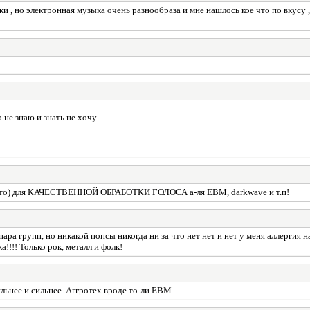
 , но электронная музыка очень разнообраза и мне нашлось кое что по вкусу , л
 не знаю и знать не хочу.
ще что) для КАЧЕСТВЕННОЙ ОБРАБОТКИ ГОЛОСА а-ля EBM, darkwave и т.п!
пара групп, но никакой попсы никогда ни за что нет нет и нет у меня аллергия
!!!! Только рок, металл и фолк!
ильнее и сильнее. Аггротех вроде то-ли ЕВМ.