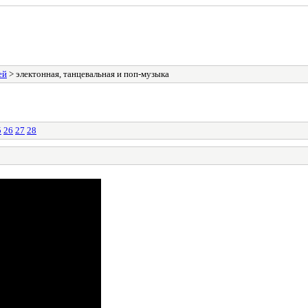
ей
> электонная, танцевальная и поп-музыка
5
26
27
28