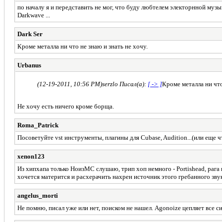
по началу я и передставить не мог, что буду любтелем электорнной музыки
Darkwave ...
Dark Ser
Кроме металла ни что не знаю и знать не хочу.
Urbanus
(12-19-2011, 10:56 PM)
serzlo Писал(а):
[ -> ]
Кроме металла ни что
Не хочу есть ничего кроме борща.
Roma_Patrick
Посоветуйте vst инструменты, плагины для Cubase, Audition...(или е
xenon123
Из хипхапа только НоизМС слушаю, трип хоп немного - Portishead, рага 
хочется матерится и расхерачить нахрен источник этого гребанного звука
angelus_morti
Не помню, писал уже или нет, поиском не нашел. Agonoize цепляет все с