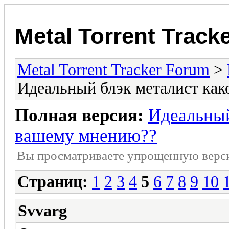
Metal Torrent Track
Metal Torrent Tracker Forum
>
Идеальный блэк металист как
Полная версия:
Идеальный
вашему мнению??
Вы просматриваете yпpощеннyю веp
Страниц:
1
2
3
4
5
6
7
8
9
10
Svvarg