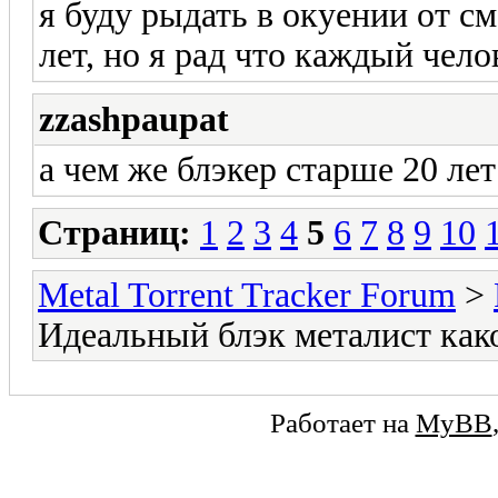
я буду рыдать в окуении от с
лет, но я рад что каждый чел
zzashpaupat
а чем же блэкер старше 20 ле
Страниц:
1
2
3
4
5
6
7
8
9
10
Metal Torrent Tracker Forum
>
Идеальный блэк металист как
Работает на
MyBB