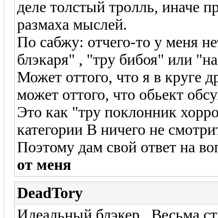
деле толстый тролль, иначе пр
размаха мыслей.
По сабжу: отчего-то у меня н
блэкаря" , "тру бибоя" или "н
Может оттого, что я в круге 
может оттого, что обьект обс
Это как "тру поклонник хорр
категории В ничего не смотри
Поэтому дам свой ответ на в
от меня
DeadTory
Идеальный блэкер...Весьма ст