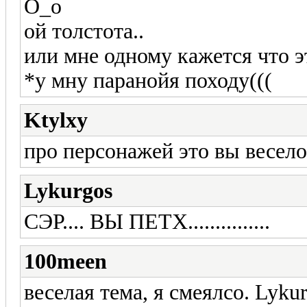
О_о
ой толстота..
или мне одному кажется что 
*у мну паранойя походу(((
Ktylxy
про персонажей это вы весело
Lykurgos
СЭР.... ВЫ ПЕТХ...............
100meen
веселая тема, я смеялсо. Lyku