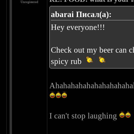
Unregistered
abarai Писал(а):
Hey everyone!!!
Check out my beer can ch
spicy rub
Ahahahahahahahahahaha
I can't stop laughing