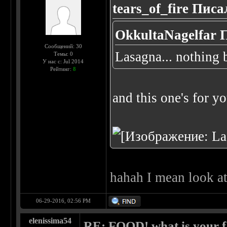
tears_of_fire Писа
OkkultaNagelfar 
Сообщений: 30
Lasagna... nothing 
Темы: 0
У нас с: Jul 2014
Рейтинг:
8
and this one's for y
hahah I mean look at 
06-29-2016, 02:56 PM
elenissima54
RE: FOOD! what is your f