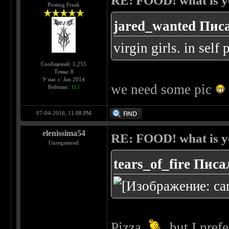
RE: FOOD! what is yo
Posting Freak
jared_wanted Писа
virgin girls. in sel
Сообщений: 1,255
Темы: 8
У нас с: Jan 2014
we need some pic
Рейтинг:
115
07-04-2016, 11:08 PM
elenissima54
RE: FOOD! what is yo
Unregistered
tears_of_fire Писа
Pizza
but I pref