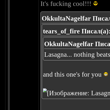
It's fucking cool!!!
OkkultaNagelfar Писал
tears_of_fire Писал(а)
OkkultaNagelfar Писа
Lasagna... nothing beat
and this one's for you