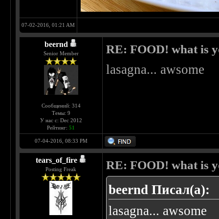
07-02-2016, 01:21 AM
beernd
RE: FOOD! what is yo
Senior Member
lasagna... awsome
Сообщений: 314
Темы: 9
У нас с: Dec 2012
Рейтинг:
51
07-04-2016, 08:33 PM
tears_of_fire
RE: FOOD! what is yo
Posting Freak
beernd Писал(а):
lasagna... awsome