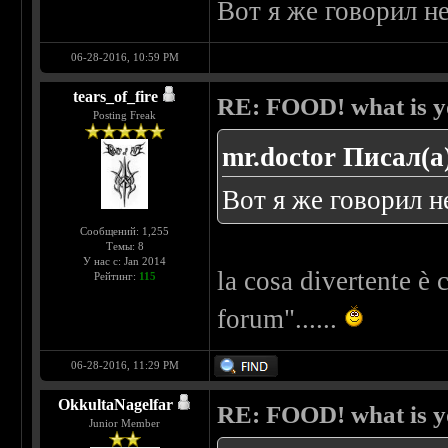
Вот я же говорил н
06-28-2016, 10:59 PM
tears_of_fire
RE: FOOD! what is yo
Posting Freak
mr.doctor Писал(а
Вот я же говорил н
Сообщений: 1,255
Темы: 8
У нас с: Jan 2014
la cosa divertente è
Рейтинг:
115
forum"......
06-28-2016, 11:29 PM
OkkultaNagelfar
RE: FOOD! what is yo
Junior Member