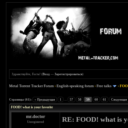
Здравствуйте, Гость! (
Вход
—
Зарегистрироваться
)
Metal Torrent Tracker Forum
›
English-speaking forum
›
Free talks
›
FOOD
 4
Страницы (61):
« Предыдущая
1
...
57
58
59
60
61
Следующая 
FOOD! what is your favorite
mr.doctor
RE: FOOD! what is yo
Unregistered