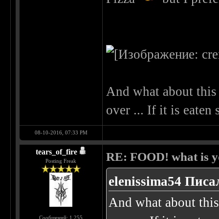
And what about this 
over ... If it is eate
08-10-2016, 07:33 PM
tears_of_fire
RE: FOOD! what is yo
Posting Freak
elenissima54 Писал
And what about this
Сообщений: 1,255