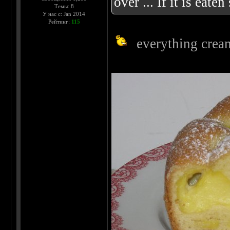
over ... If it is eat
Темы: 8
У нас с: Jan 2014
Рейтинг:
115
everything crea