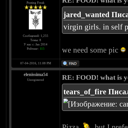
RE: FOOD! what is yo
Posting Freak
jared_wanted Писа
virgin girls. in sel
Сообщений: 1,255
Темы: 8
У нас с: Jan 2014
we need some pic
Рейтинг:
115
07-04-2016, 11:08 PM
elenissima54
RE: FOOD! what is yo
Unregistered
tears_of_fire Писа
Pizza
but I pref