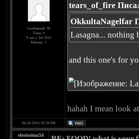
tears_of_fire Писа
OkkultaNagelfar 
Сообщений: 30
Lasagna... nothing 
Темы: 0
У нас с: Jul 2014
Рейтинг:
8
and this one's for y
hahah I mean look at 
06-29-2016, 02:56 PM
elenissima54
RE: FOOD! what is your f