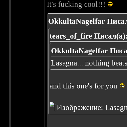
It's fucking cool!!!
OkkultaNagelfar Писал
tears_of_fire Писал(а)
OkkultaNagelfar Писа
Lasagna... nothing beat
and this one's for you