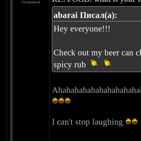
Unregistered
abarai Писал(а):
Hey everyone!!!
Check out my beer can ch
spicy rub
Ahahahahahahahahahaha
I can't stop laughing