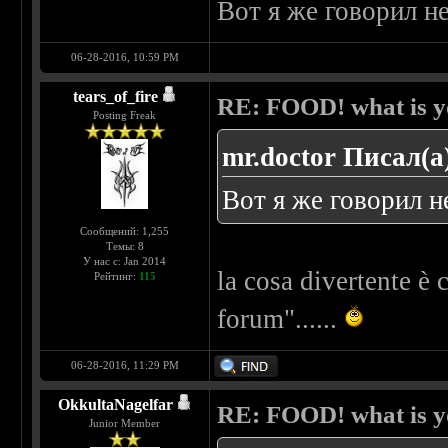
Вот я же говорил н
06-28-2016, 10:59 PM
tears_of_fire
RE: FOOD! what is yo
Posting Freak
mr.doctor Писал(а
Вот я же говорил н
Сообщений: 1,255
Темы: 8
У нас с: Jan 2014
la cosa divertente è
Рейтинг:
115
forum"......
06-28-2016, 11:29 PM
OkkultaNagelfar
RE: FOOD! what is yo
Junior Member