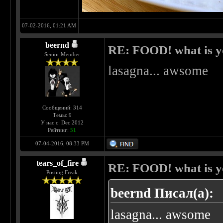
07-02-2016, 01:21 AM
beernd
RE: FOOD! what is yo
Senior Member
lasagna... awsome
Сообщений: 314
Темы: 9
У нас с: Dec 2012
Рейтинг:
51
07-04-2016, 08:33 PM
tears_of_fire
RE: FOOD! what is yo
Posting Freak
beernd Писал(а):
lasagna... awsome