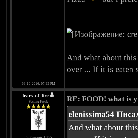
And what about this 
over ... If it is eate
08-10-2016, 07:33 PM
tears_of_fire
RE: FOOD! what is yo
Posting Freak
elenissima54 Писал
And what about this
Сообщений: 1,255