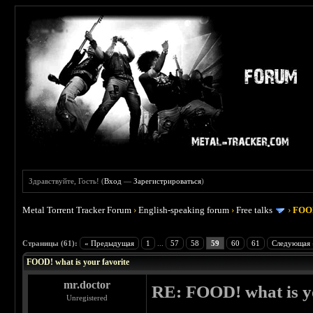
Здравствуйте, Гость! (
Вход
—
Зарегистрироваться
)
Metal Torrent Tracker Forum
›
English-speaking forum
›
Free talks
›
FOOD
 4
Страницы (61):
« Предыдущая
1
...
57
58
59
60
61
Следующая 
FOOD! what is your favorite
mr.doctor
RE: FOOD! what is yo
Unregistered