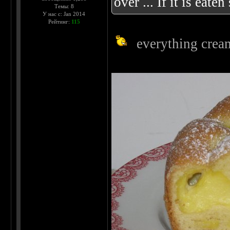
over ... If it is eat
Темы: 8
У нас с: Jan 2014
Рейтинг:
115
everything crea